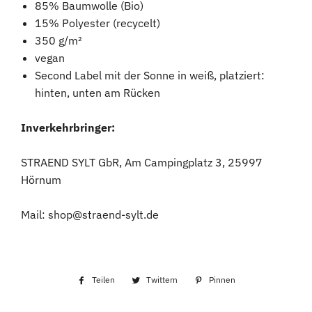
85% Baumwolle (Bio)
15% Polyester (recycelt)
350 g/m²
vegan
Second Label mit der Sonne in weiß, platziert:
hinten, unten am Rücken
Inverkehrbringer:
STRAEND SYLT GbR, Am Campingplatz 3, 25997
Hörnum
Mail: shop@straend-sylt.de
Teilen
Auf
Twittern
Auf
Pinnen
Auf
Facebook
Twitter
Pinterest
teilen
twittern
pinnen